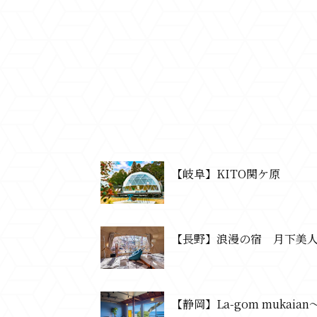
【岐阜】KITO関ケ原
【長野】浪漫の宿 月下美
【静岡】La-gom mukaian