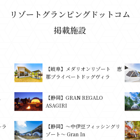
リゾートグランピングドットコム
掲載施設
ResortGlamping.com
【岐阜】メダリオンリゾート 恵
那プライベートドッグヴィラ
人
【静岡】GRAN REGALO
ASAGIRI
～ラ
【静岡】～中伊豆フィッシングリ
ゾート～ Gran In