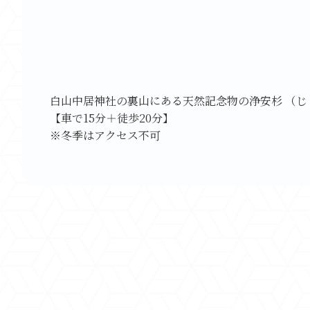
白山中居神社の裏山にある天然記念物の浄安杉 （じょ
【車で15分＋徒歩20分】
※冬季はアクセス不可